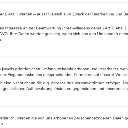
r E-Mail) werden – ausschließlich zum Zweck der Bearbeitung und Bea
es Interesse an der Beantwortung Ihres Anliegens gemäß Art. 6 Abs. 1 li
 DSGVO. Ihre Daten werden gelöscht, wenn sich aus den Umständen entne
n.
s
eweils erforderlichen Umfang weiterhin erhoben und verarbeitet, wenn
ie der Eingabemaske des entsprechenden Formulars auf unserer Websit
h eine Nachricht an die o.g. Adresse des Verantwortlichen erfolgen. 
ne gesetzlichen Aufbewahrungsfristen entgegenstehen und unsererseits 
forderlich, werden die von uns erhobenen personenbezogenen Daten ge
en.