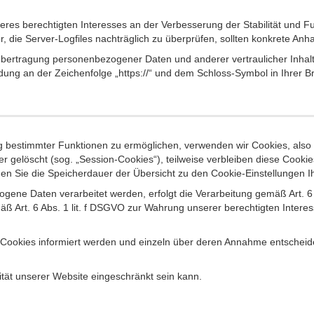
seres berechtigten Interesses an der Verbesserung der Stabilität und F
or, die Server-Logfiles nachträglich zu überprüfen, sollten konkrete An
ertragung personenbezogener Daten und anderer vertraulicher Inhalte
ung an der Zeichenfolge „https://“ und dem Schloss-Symbol in Ihrer B
 bestimmter Funktionen zu ermöglichen, verwenden wir Cookies, also k
 gelöscht (sog. „Session-Cookies“), teilweise verbleiben diese Cooki
können Sie die Speicherdauer der Übersicht zu den Cookie-Einstellunge
gene Daten verarbeitet werden, erfolgt die Verarbeitung gemäß Art. 
gemäß Art. 6 Abs. 1 lit. f DSGVO zur Wahrung unserer berechtigten Inter
n Cookies informiert werden und einzeln über deren Annahme entscheid
ität unserer Website eingeschränkt sein kann.