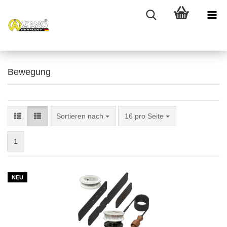
Bewegung
Sortieren nach
pro Seite
Sortieren nach
16 pro Seite
1
NEU