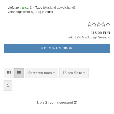
Lieferzeit:
ca. 3-4 Tage
(Ausland abweichend)
Versandgewicht:
0,11
kg je Stück
115,00 EUR
inkl. 19% MwSt. zzgl.
Versand
IN DEN WARENKORB
Sortieren nach
pro Seite
Sortieren nach
16 pro Seite
1
1
bis
2
(von insgesamt
2
)