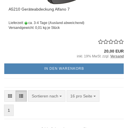
A5210 Geräteabdeckung Alfano 7
Lieferzeit:
ca. 3-4 Tage
(Ausland abweichend)
Versandgewicht:
0,01
kg je Stück
20,00 EUR
inkl. 19% MwSt. zzgl.
Versand
IN DEN WARENKORB
Sortieren nach
pro Seite
Sortieren nach
16 pro Seite
1