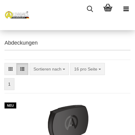
Abdeckungen
Sortieren nach
pro Seite
Sortieren nach
16 pro Seite
1
NEU