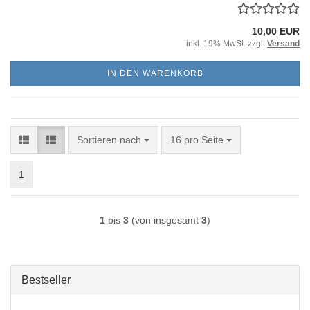
10,00 EUR
inkl. 19% MwSt. zzgl.
Versand
IN DEN WARENKORB
Sortieren nach
pro Seite
Sortieren nach
16 pro Seite
1
1
bis
3
(von insgesamt
3
)
Bestseller