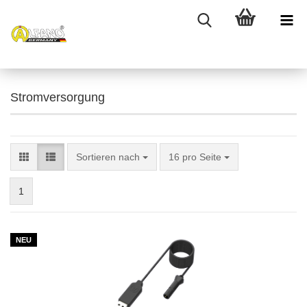
Stromversorgung
Sortieren nach
pro Seite
Sortieren nach
16 pro Seite
1
NEU