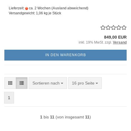
Lieferzeit:
ca. 2 Wochen
(Ausland abweichend)
Versandgewicht:
1,06
kg je Stück
849,00 EUR
inkl. 19% MwSt. zzgl.
Versand
IN DEN WARENKORB
Sortieren nach
pro Seite
Sortieren nach
16 pro Seite
1
1
bis
11
(von insgesamt
11
)