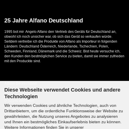
25 Jahre Alfano Deutschland
1995 bot mir Angelo Alfano den Vertrieb des Geräts für Deutschland an,
obwohl ich noch unsicher war, ob sich das Gerät so verkaufen würde.
Seitdem vertreibe ich die Produkte von Alfano als Importeur in folgenden
Ländern: Deutschland Österreich, Niederlande, Tschechien, Polen,
Schweden, Finnland, Dänemark und die Schweiz. Bist heute versuche ich,
den Kunden den bestmöglichen Service zu bieten, damit sie immer zufrieden
mit den Produckte sind.
Alfano Deutschland
Diese Webseite verwendet Cookies und andere
Heinrich Franzen
Technologien
Kaiserstrasse 22
D-52146 Würselen
Wir verwenden Cookies und ähnliche Technologien, auch von
Tel.: +49-(0)2405-421885
Drittanbietern, um die ordentliche Funktionsweise der Website zu
Email: info@alfano.de
gewährleisten, die Nutzung unseres Angebotes zu analysieren
Öffnungszeiten
und Ihnen ein bestmögliches Einkaufserlebnis bieten zu können.
Mo.-Do. 09:00-12:30 15:00-17:30
Weitere Informationen finden Sie in unserer