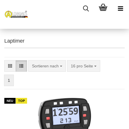
Laptimer
Sortieren nach
pro Seite
Sortieren nach
16 pro Seite
1
NEU
TOP