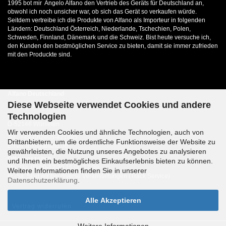
1995 bot mir Angelo Alfano den Vertrieb des Geräts für Deutschland an,
obwohl ich noch unsicher war, ob sich das Gerät so verkaufen würde.
Seitdem vertreibe ich die Produkte von Alfano als Importeur in folgenden
Ländern: Deutschland Österreich, Niederlande, Tschechien, Polen,
Schweden, Finnland, Dänemark und die Schweiz. Bist heute versuche ich,
den Kunden den bestmöglichen Service zu bieten, damit sie immer zufrieden
mit den Produckte sind.
Alfano Deutschland
Diese Webseite verwendet Cookies und andere
Heinrich Franzen
Technologien
Kaiserstrasse 22
D-52146 Würselen
Wir verwenden Cookies und ähnliche Technologien, auch von
Tel.: +49-(0)2405-421885
Drittanbietern, um die ordentliche Funktionsweise der Website zu
Email: info@alfano.de
gewährleisten, die Nutzung unseres Angebotes zu analysieren
Öffnungszeiten
und Ihnen ein bestmögliches Einkaufserlebnis bieten zu können.
Mo.-Do. 09:00-12:30 15:00-17:30
Weitere Informationen finden Sie in unserer
Fr.-Sa. Sind wir bei diverse Veranstaltungen (Track Service)
Datenschutzerklärung
.
Alle Akzeptieren
Vertrag widerrufen