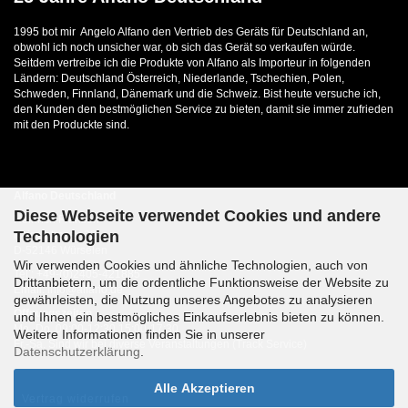
1995 bot mir Angelo Alfano den Vertrieb des Geräts für Deutschland an,
obwohl ich noch unsicher war, ob sich das Gerät so verkaufen würde.
Seitdem vertreibe ich die Produkte von Alfano als Importeur in folgenden
Ländern: Deutschland Österreich, Niederlande, Tschechien, Polen,
Schweden, Finnland, Dänemark und die Schweiz. Bist heute versuche ich,
den Kunden den bestmöglichen Service zu bieten, damit sie immer zufrieden
mit den Produckte sind.
Alfano Deutschland
Diese Webseite verwendet Cookies und andere
Heinrich Franzen
Technologien
Kaiserstrasse 22
D-52146 Würselen
Wir verwenden Cookies und ähnliche Technologien, auch von
Tel.: +49-(0)2405-421885
Drittanbietern, um die ordentliche Funktionsweise der Website zu
Email: info@alfano.de
gewährleisten, die Nutzung unseres Angebotes zu analysieren
Öffnungszeiten
und Ihnen ein bestmögliches Einkaufserlebnis bieten zu können.
Mo.-Do. 09:00-12:30 15:00-17:30
Weitere Informationen finden Sie in unserer
Fr.-Sa. Sind wir bei diverse Veranstaltungen (Track Service)
Datenschutzerklärung
.
Alle Akzeptieren
Vertrag widerrufen